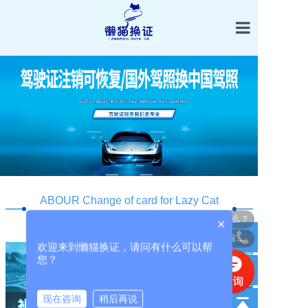
首页
关于我们
驾驶员服务
机动车服务
ABOUR Change of card for Lazy Cat
行业资讯
现在办理有优惠么？
机动车服务项目
×
你们提供什么办理服务呢
欢迎来到懒猫换证，请问有什么可以帮
联系我们
您？
现在咨询
稍后再说