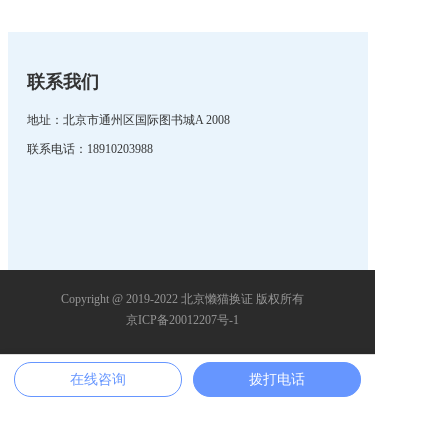
联系我们
地址：北京市通州区国际图书城A 2008
联系电话：18910203988
Copyright @ 2019-2022 北京懒猫换证 版权所有
京ICP备20012207号-1
在线咨询
拨打电话
网站首页
关于我们
驾驶员服务
机动车服务
联系我们