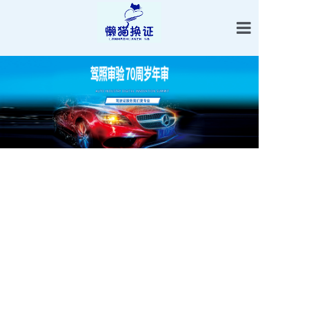
首页
关于我们
驾驶员服务
机动车服务
行业资讯
联系我们