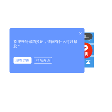
×
你们提供什么办理服务呢
欢迎来到懒猫换证，请问有什么可以帮
您？
现在咨询
稍后再说